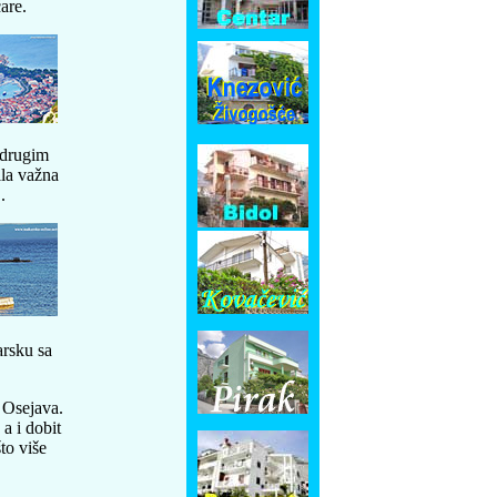
are.
 drugim
ila važna
.
rsku sa
 Osejava.
 a i dobit
to više