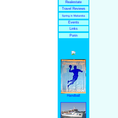
Realestate
Travel Reviews
Spring in Makarska
Events
Links
Porin
Handball