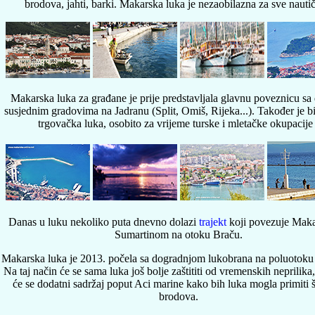
brodova, jahti, barki. Makarska luka je nezaobilazna za sve nautič
Makarska luka za građane je prije predstavljala glavnu poveznicu sa
susjednim gradovima na Jadranu (Split, Omiš, Rijeka...). Također je b
trgovačka luka, osobito za vrijeme turske i mletačke okupacije 
Danas u luku nekoliko puta dnevno dolazi
trajekt
koji povezuje Maka
Sumartinom na otoku Braču.
Makarska luka je 2013. počela sa dogradnjom lukobrana na poluotoku
Na taj način će se sama luka još bolje zaštititi od vremenskih neprilika,
će se dodatni sadržaj poput Aci marine kako bih luka mogla primiti š
brodova.