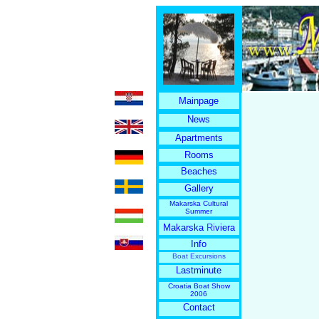
Mainpage
News
Apartments
Rooms
Beaches
Gallery
Makarska Cultural
Summer
Makarska
Ri
viera
Info
Boat Excursions
Lastminute
Croatia Boat Show
2006
Contact