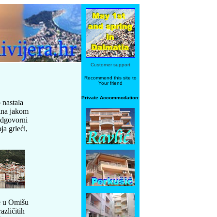
Customer support
Recommend this site to
Your friend
Private Accommodation:
 nastala
dina jakom
odgovorni
ja grleći,
e u Omišu
azličitih