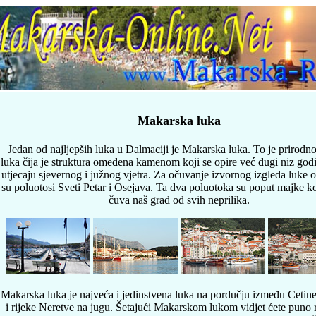
Makarska luka
Jedan od najljepših luka u Dalmaciji je Makarska luka. To je prirodno
luka čija je struktura omeđena kamenom koji se opire već dugi niz go
utjecaju sjevernog i južnog vjetra. Za očuvanje izvornog izgleda luke 
su poluotosi Sveti Petar i Osejava. Ta dva poluotoka su poput majke ko
čuva naš grad od svih neprilika.
Makarska luka je najveća i jedinstvena luka na pordučju između Cetin
i rijeke Neretve na jugu. Šetajući Makarskom lukom vidjet ćete puno r